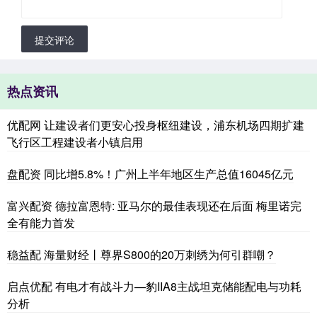
提交评论
热点资讯
优配网 让建设者们更安心投身枢纽建设，浦东机场四期扩建
飞行区工程建设者小镇启用
盘配资 同比增5.8%！广州上半年地区生产总值16045亿元
富兴配资 德拉富恩特: 亚马尔的最佳表现还在后面 梅里诺完
全有能力首发
稳益配 海量财经丨尊界S800的20万刺绣为何引群嘲？
启点优配 有电才有战斗力—豹IIA8主战坦克储能配电与功耗
分析